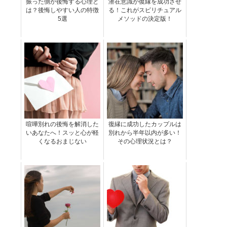
振った側が後悔する心理と
潜在意識が復縁を成功させ
は？後悔しやすい人の特徴
る！これがスピリチュアル
5選
メソッドの決定版！
喧嘩別れの後悔を解消した
復縁に成功したカップルは
いあなたへ！スッと心が軽
別れから半年以内が多い！
くなるおまじない
その心理状況とは？