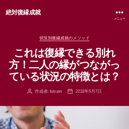
絶対復縁成就
メニュー
カ
状況別復縁成就のメソッド
テ
これは復縁できる別れ
ゴ
リ
方！二人の縁がつながっ
ー
ている状況の特徴とは？
作成者:
fukuen
2018年5月7日
投
投
稿
稿
者
日