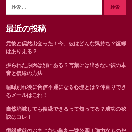
検
索
対
象:
最近の投稿
元彼と偶然出会った！今、彼はどんな気持ち？復縁
はありえる？
振られた原因は別にある？言葉には出さない彼の本
音と復縁の方法
喧嘩別れ後に音信不通になる心理とは？仲直りでき
るメールはこれ！
自然消滅しても復縁できるって知ってる？成功の秘
訣はコレ！
復縁成就のおまじない集を一挙公開！強力なものだ