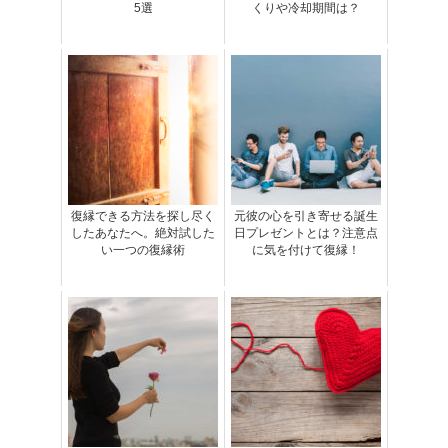
5選
くりや冷却期間は？
復縁できる方法を探し尽く
元彼の心を引き寄せる誕生
したあなたへ。絶対試した
日プレゼントとは？注意点
い一つの復縁術
に気を付けて復縁！