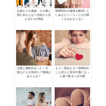
元彼からの連絡、その裏に
喧嘩別れの後悔を解消した
潜む本心とは？内容から見
いあなたへ！スッと心が軽
える5つの理由
くなるおまじない
元彼と偶然出会った！今、
もう一度会える？喧嘩別れ
彼はどんな気持ち？復縁は
した恋人と音信不通になっ
ありえる？
た後で取るべき行動