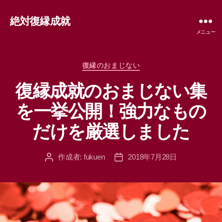
絶対復縁成就
メニュー
カ
復縁のおまじない
テ
復縁成就のおまじない集
ゴ
リ
を一挙公開！強力なもの
ー
だけを厳選しました
作成者:
fukuen
2018年7月28日
投
投
稿
稿
者
日