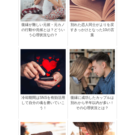
復縁が難しい元彼・元カノ
別れた恋人同士がよりを戻
の行動や兆候とは？どうい
すきっかけとなった10の言
う心理状況なの？
葉
冷却期間はSNSを有効活用
復縁に成功したカップルは
して自分の魂を磨いていこ
別れから半年以内が多い！
う！
その心理状況とは？