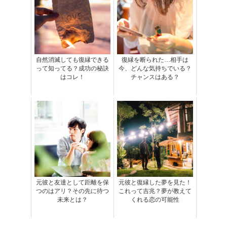
自然消滅しても復縁できる
復縁を断られた…相手は
って知ってる？成功の秘訣
今、どんな気持ちでいる？
はコレ！
チャンスはある？
元彼と友達として距離を保
元彼と復縁した夢を見た！
つのはアリ？その先に待つ
これって吉兆？夢が教えて
未来とは？
くれる恋の可能性