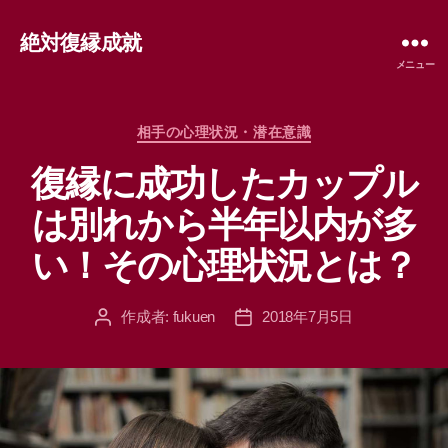
絶対復縁成就
メニュー
カ
相手の心理状況・潜在意識
テ
復縁に成功したカップル
ゴ
リ
は別れから半年以内が多
ー
い！その心理状況とは？
作成者:
fukuen
2018年7月5日
投
投
稿
稿
者
日