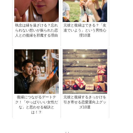
執念は縁を遠ざける？忘れ
元彼と復縁はできる？「友
られない想いが振られた恋
達でいよう」という男性心
人との復縁を邪魔する理由
理10選
復縁につながるデートテ
元彼と復縁するきっかけを
ク！「やっぱりいい女性だ
引き寄せる恋愛運向上グッ
な」と思わせる秘訣と
ズ10選
は！？