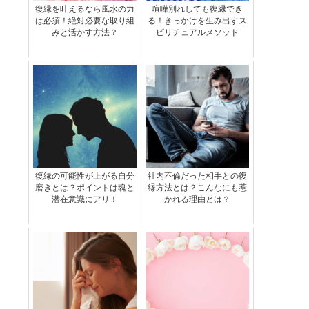
復縁を叶えるなら風水の力
喧嘩別れしても復縁でき
は必須！絶対必要な取り組
る！きっかけを生み出すス
みと活かす方法？
ピリチュアルメソッド
復縁の可能性が上がる自分
社内不倫だった相手との復
磨きとは？ポイントは魂と
縁方法とは？こんなにも惹
潜在意識にアリ！
かれる理由とは？