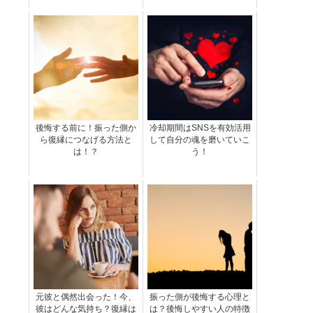
後悔する前に！振った側か
冷却期間はSNSを有効活用
ら復縁につなげる方法と
して自分の魂を磨いていこ
は！？
う！
元彼と偶然出会った！今、
振った側が後悔する心理と
彼はどんな気持ち？復縁は
は？後悔しやすい人の特徴